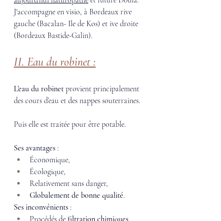
aujourd'hui naturopathe
 et future Doula. 
J'accompagne en visio, à Bordeaux rive 
gauche (Bacalan- Ile de Kos) et ive droite 
(Bordeaux Bastide-Galin). 
II. Eau du robinet :
L'eau du robinet
 provient principalement 
des cours d’eau et des nappes souterraines. 
Puis elle est traitée pour être potable. 
Ses avantages
 : 
Économique,
Écologique,
Relativement sans danger,
Globalement de bonne qualité
. 
Ses inconvénients
 : 
Procédés de 
filtration chimiques
,