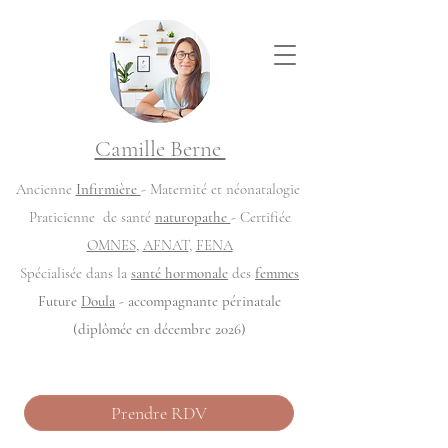
Camille Berne
Ancienne
Infirmière
- Maternité et néonatalogie
Praticienne de santé
naturopathe
- Certifiée
OMNES
,
AFNAT
,
FENA
Spécialisée dans la
santé hormonale
des
femmes
Future
Doula
- accompagnante périnatale
(diplômée en décembre 2026)
Prendre RDV