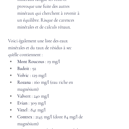
provoque une fuite des autres 
minéraux qui cherchent à revenir à 
un équilibre. Risque de carences 
minérales et de calculs rénaux. 
Voici également une liste des eaux 
minérales et du taux de résidus à sec 
qu'elle contiennent : 
Mont Roucous
 : 19 mg/l
Badoit
 : 92
Volvic
 : 129 mg/l
Rozana
 : 160 mg/l (eau riche en 
magnésium) 
Valvert
 : 240 mg/l 
Evian
 : 309 mg/l
Vittel 
: 841 mg/l
Contrex
 : 2145 mg/l (dont 84 mg/l de 
magnésium) 