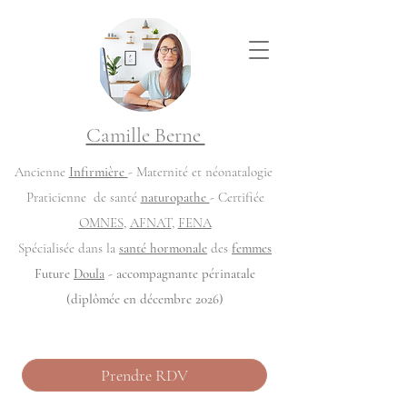
Camille Berne
Ancienne
Infirmière
- Maternité et néonatalogie
Praticienne de santé
naturopathe
- Certifiée
OMNES
,
AFNAT
,
FENA
Spécialisée dans la
santé hormonale
des
femmes
Future
Doula
- accompagnante périnatale
(diplômée en décembre 2026)
Prendre RDV