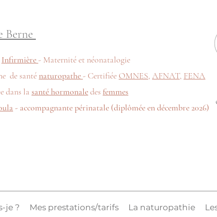
e Berne
e
Infirmière
- Maternité et néonatalogie
ne de santé
naturopathe
- Certifiée
OMNES
,
AFNAT
,
FENA
ée dans la
santé hormonale
des
femmes
oula
- accompagnante périnatale (diplômée en décembre 2026)
s-je ?
Mes prestations/tarifs
La naturopathie
Les