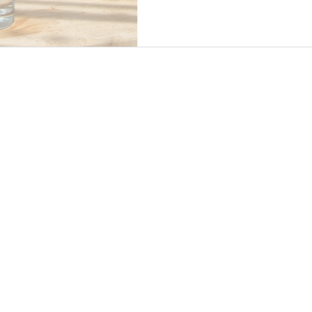
écolo, l'eau du robine
bobos et les filtres 2.0,
Je vous présente ici un p
eaux disponibles et leurs avantages/inconvénients.
Pour s'hydrater de faço
jamais besoin de s'en préocc
découvrez, bienven