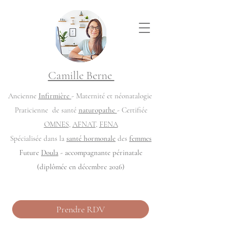
Camille Berne
Ancienne
Infirmière
- Maternité et néonatalogie
Praticienne de santé
naturopathe
- Certifiée
OMNES
,
AFNAT
,
FENA
Spécialisée dans la
santé hormonale
des
femmes
Future
Doula
- accompagnante périnatale
(diplômée en décembre 2026)
Prendre RDV