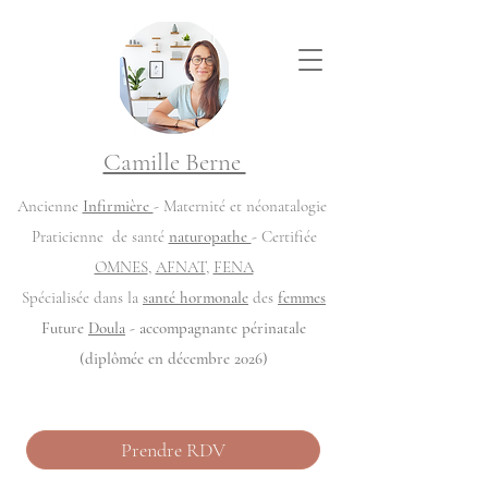
Camille Berne
Ancienne
Infirmière
- Maternité et néonatalogie
Praticienne de santé
naturopathe
- Certifiée
OMNES
,
AFNAT
,
FENA
Spécialisée dans la
santé hormonale
des
femmes
Future
Doula
- accompagnante périnatale
(diplômée en décembre 2026)
Prendre RDV