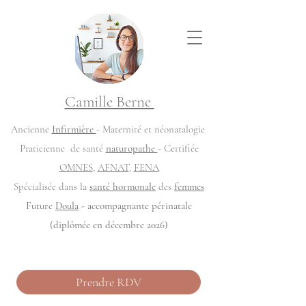
Camille Berne
Ancienne
Infirmière
- Maternité et néonatalogie
Praticienne de santé
naturopathe
- Certifiée
OMNES
,
AFNAT
,
FENA
Spécialisée dans la
santé hormonale
des
femmes
Future
Doula
- accompagnante périnatale
(diplômée en décembre 2026)
Prendre RDV