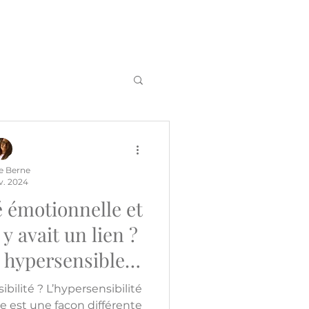
e Berne
v. 2024
é émotionnelle et
l y avait un lien ?
s hypersensibles
u ventre ?
bilité ? L’hypersensibilité
le est une façon différente