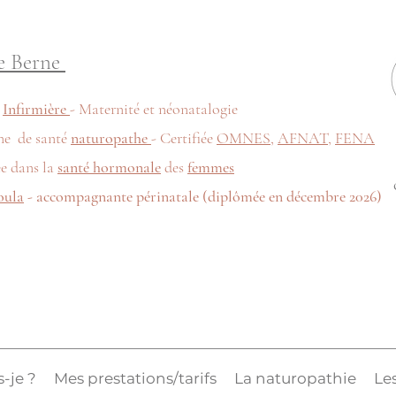
e Berne
e
Infirmière
- Maternité et néonatalogie
ne de santé
naturopathe
- Certifiée
OMNES
,
AFNAT
,
FENA
ée dans la
santé hormonale
des
femmes
oula
- accompagnante périnatale (diplômée en décembre 2026)
s-je ?
Mes prestations/tarifs
La naturopathie
Les