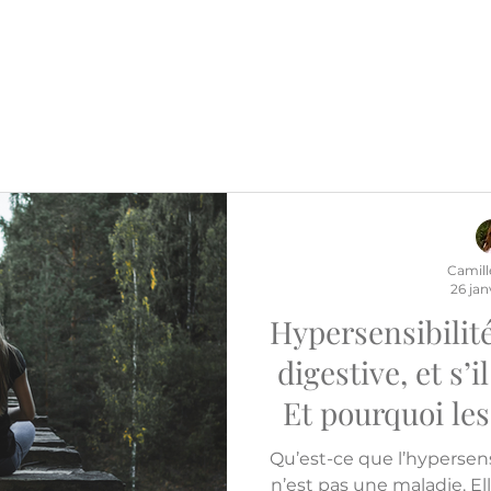
Camill
26 jan
Hypersensibilit
digestive, et s’i
Et pourquoi le
ont mal a
Qu’est-ce que l’hypersensi
n’est pas une maladie. El