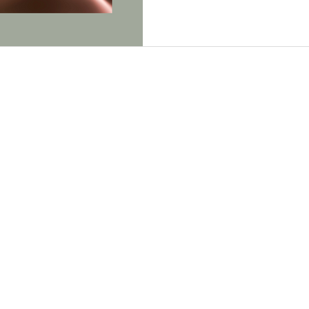
poids, une peau sèc
inhabituelle, une baiss
voyons ensemble si vot
vous envoyer un mess
ancienne infirmière et
spécialisée dans la santé 
c'est concrètement, l
déjà p