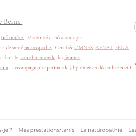
e Berne
e
Infirmière
- Maternité et néonatalogie
ne de santé
naturopathe
- Certifiée
OMNES
,
AFNAT
,
FENA
ée dans la
santé hormonale
des
femmes
oula
- accompagnante périnatale (diplômée en décembre 2026)
s-je ?
Mes prestations/tarifs
La naturopathie
Les