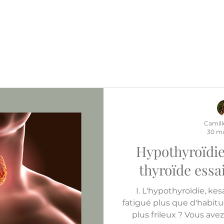
Camill
30 ma
Hypothyroïdie
thyroïde essa
I. L'hypothyroïdie, ke
fatigué plus que d'habit
plus frileux ? Vous av