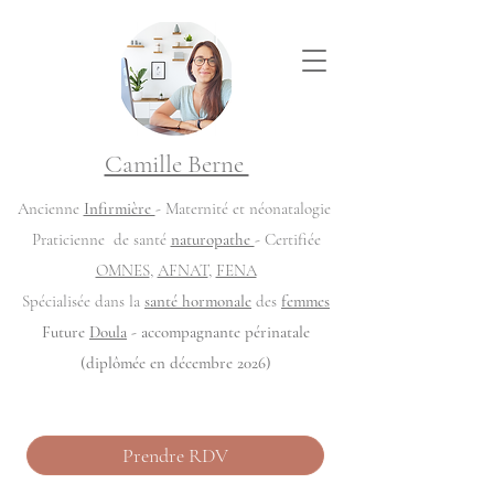
Camille Berne
Ancienne
Infirmière
- Maternité et néonatalogie
Praticienne de santé
naturopathe
- Certifiée
OMNES
,
AFNAT
,
FENA
Spécialisée dans la
santé hormonale
des
femmes
Future
Doula
- accompagnante périnatale
(diplômée en décembre 2026)
Prendre RDV