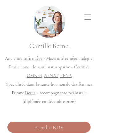
Camille Berne
Ancienne
Infirmière
- Maternité et néonatalogie
Praticienne de santé
naturopathe
- Certifiée
OMNES
,
AFNAT
,
FENA
Spécialisée dans la
santé hormonale
des
femmes
Future
Doula
- accompagnante périnatale
(diplômée en décembre 2026)
Prendre RDV